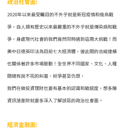
政治社會面:
2020年以來最受矚目的不外乎就是新冠疫情和俄烏戰
爭，自人類有歷史以來最嚴重的不外乎就是傳染病和戰
爭，身處現代社會的我們竟然同時遇到這兩大挑戰！而
美中日德英印法為目前七大經濟體
，
彼此間的合縱連橫
也關係著許多市場脈動！全世界不同國家、文化、人種
間總有說不完的糾葛、紛爭甚至仇恨
，
我們在做投資理財也要有基本的認識和敏感度，想多賺
資訊落差財就要多深入了解該區的政治社會面。
經濟金融面: