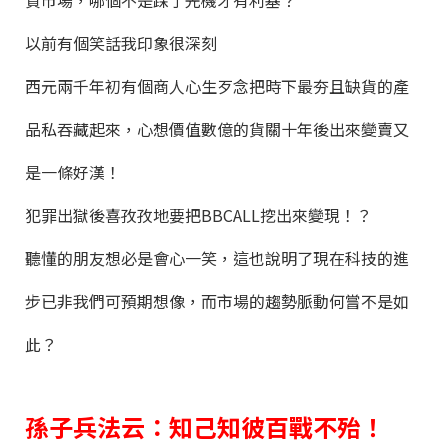
資市場，哪個不是踩了先機才有利基？
以前有個笑話我印象很深刻
西元兩千年初有個商人心生歹念把時下最夯且缺貨的產
品私吞藏起來，心想價值數億的貨關十年後出來變賣又
是一條好漢！
犯罪出獄後喜孜孜地要把BBCALL挖出來變現！？
聽懂的朋友想必是會心一笑，這也說明了現在科技的進
步已非我們可預期想像，而市場的趨勢脈動何嘗不是如
此？
孫子兵法云：知己知彼百戰不殆！